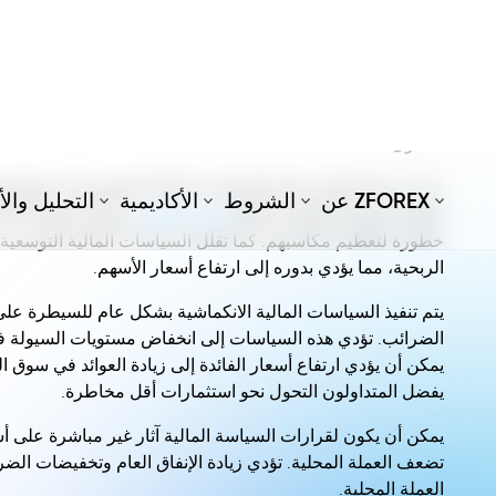
كيف تؤثر السياسة المالية على المتد
السياسة المالية هي أداة اقتصادية مهمة تؤثر بشكل مباشر وغير 
في معدلات الضرائب والإنفاق العام والاقتراض الحكومي على 
الأصول المختلفة.
على سبيل المثال، يمكن للسياسات المالية التوسعية أن تخلق ا
يمكن أن يؤدي ذلك إلى ارتفاع
أسواق الأسهم
وزيادة احتمالات الع
خطورة لتعظيم مكاسبهم. كما تقلل السياسات المالية التوسعية 
الربحية، مما يؤدي بدوره إلى ارتفاع أسعار الأسهم.
يتم تنفيذ السياسات المالية الانكماشية بشكل عام للسيطرة عل
الضرائب. تؤدي هذه السياسات إلى انخفاض مستويات السيولة في 
يمكن أن يؤدي ارتفاع أسعار الفائدة إلى زيادة العوائد في سوق ا
يفضل المتداولون التحول نحو استثمارات أقل مخاطرة.
يمكن أن يكون لقرارات السياسة المالية آثار غير مباشرة على
تضعف العملة المحلية. تؤدي زيادة الإنفاق العام وتخفيضات ال
العملة المحلية.