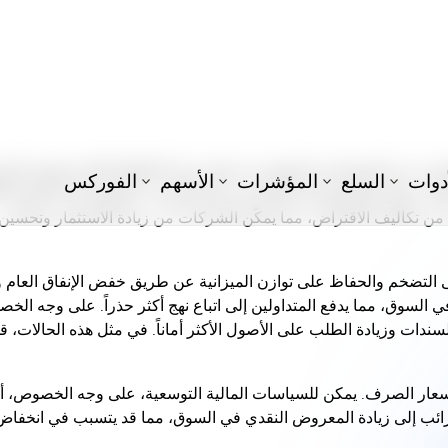
اولين؟
مباشر على الأسواق المالية، وتشكل استراتيجيات المتداولين. تؤثر التغ
مستويات
السيولة
في السوق، ورغبة المتداولين في المخاطرة، وقيم فئ
لمزيد من السيولة في السوق عن طريق زيادة الإنفاق العام وخفض الضر
ائد. يمكن للمتداولين الاستفادة من هذه الفترات بالتحول إلى الأصول الأ
من تكاليف الاقتراض، مما يمكّن الشركات من زيادة الاستثمار وتحسين
ى التضخم والحفاظ على توازن الميزانية عن طريق خفض الإنفاق العام و
السوق، مما يدفع المتداولين إلى اتباع نهج أكثر حذراً. على وجه الخ
لسندات وزيادة الطلب على الأصول الأكثر أماناً. في مثل هذه الحالات، ق
 أسعار الصرف. يمكن للسياسات المالية التوسعية، على وجه الخصوص، أ
ضرائب إلى زيادة المعروض النقدي في السوق، مما قد يتسبب في انخفاض