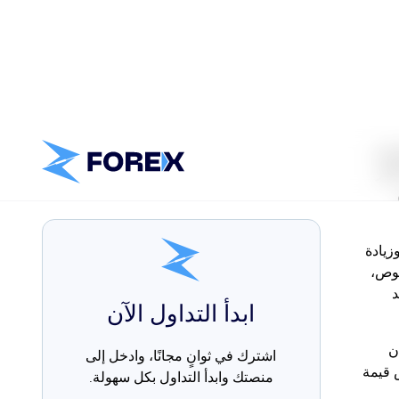
ييرات
ات
ائب.
كثر
زيادة
صوص،
د
ن
 قيمة