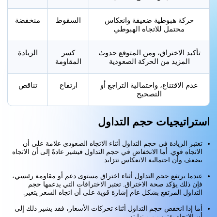
حركة هبوطية ضعيفة وانعكاس
السقوط
منخفضة
محتمل للاتجاه الهبوطي
تأكيد الاختراق، ومن المتوقع حدوث
كسر
الزيادة
المزيد من الحركة الصعودية
المقاومة
عدم الاقتناع، واحتمالية التراجع أو
ارتفاع
تناقص
التصحيح
استراتيجيات حجم التداول
تعتبر الزيادة في حجم التداول أثناء الاتجاه الصعودي علامة على أن
الاتجاه قوي. أما الانخفاض في حجم التداول فيشير عادةً إلى أن الاتجاه
يضعف وأن احتمالية الانعكاس تتزايد.
عندما يرتفع حجم التداول أثناء اختراق مستوى دعم أو مقاومة رئيسي،
فإن ذلك يؤكد صحة الاختراق. تعتبر الاختراقات التي يدعمها حجم
التداول المرتفع بشكل عام إشارة قوية على أن اتجاه السعر يتغير.
أما إذا انخفض حجم التداول أثناء تحركات الأسعار، فقد يشير ذلك إلى
أن الاتجاه يقترب من نهايته.