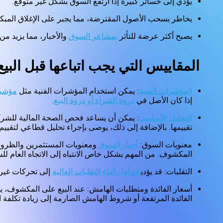
يؤدي إلى خسائر كبيرة إذا ارتفع السوق بشكل غير متوقع.
يخاطر بسحب الأصول المقترضة، مما يجبر على الإغلاق المبكر
يصبح أكثر عرضة للتأثر
بمشاعر السوق
والأخبار، مما يزيد من 
المقاييس التي يجب اتباعها قبل الب
المؤشرات الفنية
: يمكن استخدام المؤشرات الفنية مثل
مؤشر ا
إذا كان الأصل في
ذروة الشراء أو ذروة البيع
.
التحليل الأساسي
: يمكن أن يساعد فحص الصحة المالية للشركة 
تقييمها. بالإضافة إلى ذلك، يوصى بإجراء تحليل قطاعي لتق
معنويات السوق:
أخبار السوق
ومعنويات المستثمرين والظروف ا
المكشوف. من المهم بشكل خاص الانتباه إلى الاتجاه العام لل
التقلبات: قد يؤدي
التداول أثناء التقلبات العالية
إلى تحركات غير 
أسعار الفائدة ومتطلبات الهامش: عند البيع على المكشوف، 
الفائدة المرتفعة أو شروط الهامش الصارمة إلى زيادة تكلفة