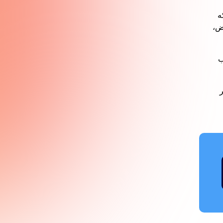
ه
ض،
ب
ر