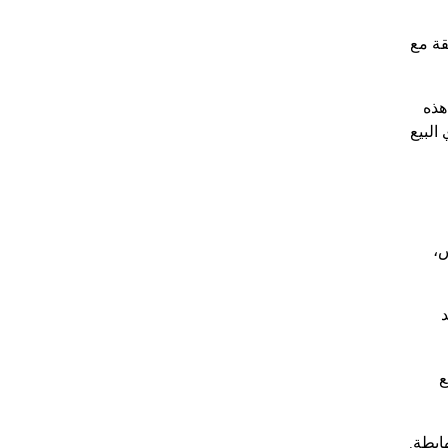
قة مع
هذه
البيع
،
د
ع
ابطة.