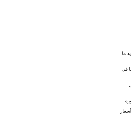
د ما
ا في
رة.
أسعار