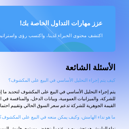
عزز مهارات التداول الخاصة بك!
اكتشف محتوى الخبراء لدينا، واكتسب رؤى واستراتيجي
الأسئلة الشائعة
كيف يتم إجراء التحليل الأساسي في البيع على المكشوف؟
يتم إجراء التحليل الأساسي في البيع على المكشوف لتحديد ما إذ
للشركة، والميزانيات العمومية، وبيانات الدخل، والمنافسة في ا
القيمة الجوهرية للشركة تدعم سعر السوق الحالي وتقييم احتما
ما هو نداء الهامش، وكيف يمكن منعه في البيع على المكشوف؟
نداء الهامش هو تحذير يصدر عندما ينخفض مستوى هامش المستثم