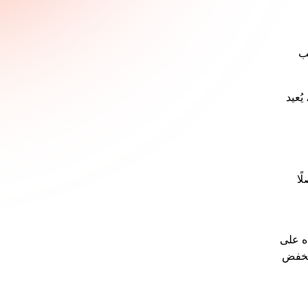
ب
ُعيد
ًا
اه على
ينخفض