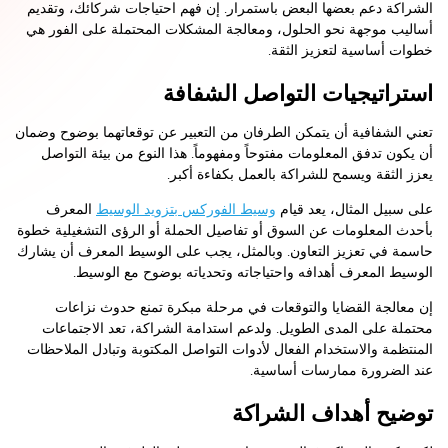
الشراكة دعم بعضها البعض باستمرار. إن فهم احتياجات شركائك، وتقديم
أساليب موجهة نحو الحلول، ومعالجة المشكلات المحتملة على الفور هي
خطوات أساسية لتعزيز الثقة.
استراتيجيات التواصل الشفافة
تعني الشفافية أن يتمكن الطرفان من التعبير عن توقعاتهما بوضوح وضمان
أن يكون تدفق المعلومات مفتوحاً ومفهوماً. هذا النوع من بيئة التواصل
يعزز الثقة ويسمح للشراكة بالعمل بكفاءة أكبر.
على سبيل المثال، يعد قيام
وسيط الفوركس بتزويد الوسيط
المعرف
بأحدث المعلومات عن السوق أو تفاصيل الحملة أو الرؤى التشغيلية خطوة
حاسمة في تعزيز التعاون. وبالمثل، يجب على الوسيط المعرف أن يشارك
الوسيط المعرف أهدافه واحتياجاته وتحدياته بوضوح مع الوسيط.
إن معالجة القضايا والتوقعات في مرحلة مبكرة تمنع حدوث نزاعات
محتملة على المدى الطويل. ولدعم استدامة الشراكة، تعد الاجتماعات
المنتظمة والاستخدام الفعال لأدوات التواصل المكتوبة وتبادل الملاحظات
عند الضرورة ممارسات أساسية.
توضيح أهداف الشراكة