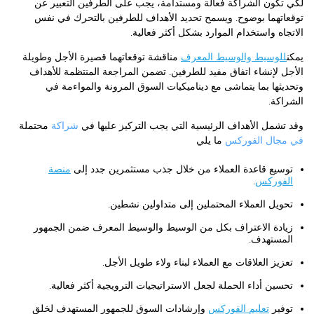
لكي تكون الشراكة فعالة ومستدامة، يجب على الطرفين التعبير عن
توقعاتهما بوضوح. ويسمح تحديد الأهداف للطرفين بالتحرك في نفس
الاتجاه واستخدام الموارد بشكل أكثر فعالية.
يمكن
للوسيط والوسيط المعرف
مناقشة توقعاتهما قصيرة الأجل وطويلة
الأجل لإنشاء اتفاق مفيد للطرفين. تضمن المراجعة المنتظمة للأهداف
وتحديثها بما يتماشى مع ديناميكيات السوق المرونة والمواءمة في
الشراكة.
شراكة
وقد تشمل الأهداف الرئيسية التي يجب التركيز عليها في
محتملة
في مجال الفوركس
ما يلي
توسيع قاعدة العملاء من خلال جذب مستثمرين جدد إلى
منصة
الفوركس
.
تحويل العملاء المحتملين إلى متداولين نشطين.
زيادة الاعتراف بكل من الوسيط والوسيط المعرف ضمن الجمهور
المستهدف.
تعزيز العلاقات مع العملاء لبناء ولاء طويل الأجل.
تحسين أداء الحملة لجعل الاستراتيجيات الترويجية أكثر فعالية.
توفير
تعليم الفوركس
وإرشادات السوق للجمهور المستهدف لخلق