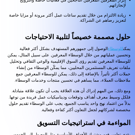
إبراز المعرفين المعرفين الناجحين في فعاليات خاصة والترويج
لإنجازاتهم.
زيادة الالتزام من خلال تقديم ساعات عمل أكثر مرونة أو مزايا خاصة
لتعزيز رضاهم عن الشراكة.
حلول مصممة خصيصاً لتلبية الاحتياجات
يمكن
للوسطاء
الوصول إلى جمهورهم المستهدف بشكل أكثر فعالية
وتحسين عملياتهم من خلال الوسطاء المعرفين. على سبيل المثال، يمكن
للوسطاء المعرفين تقديم رؤى السوق الإقليمية والوعي الثقافي وتحليل
ملفات تعريف المستثمرين المحليين، مما يمكّن الوسطاء من إنشاء
حملات أكثر تأثيراً. بالإضافة إلى ذلك، يمكن للوسطاء المعرفين جمع
ملاحظات العملاء، مما يساهم في تحسين منتجات وخدمات الوسطاء.
ومع ذلك، من المهم إدراك أن هذه العلاقة يجب أن تكون علاقة متبادلة.
فلكل وسيط معرف أهداف وتوقعات وديناميكيات عمل فريدة من نوعها.
بدلاً من اعتماد نهج واحد يناسب الجميع، يجب على الوسطاء تقديم حلول
مخصصة لشركائهم لجعل التعاون أكثر كفاءة وفعالية.
المواءمة في استراتيجيات التسويق
يؤدي تطوير فهم مشترك للأهداف الأساسية مثل الوصول إلى الجمهور