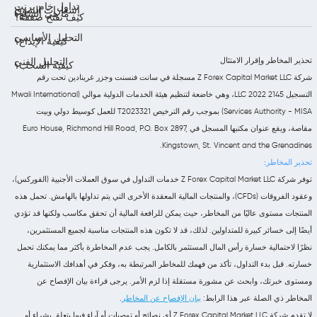
تداول خام برنت
إشعارات السوق
ما هي السلع؟
كيف تفتح صفقة؟
التحليل الأساسي
كيفية الإيداع؟
تحذير المخاطر وإقرار الامتثال
التحليل الفني
كيفية السحب؟
شركة Z Forex Capital Market LLC مسجلة في سانت فنسنت وجزر غرينادين تحت رقم
التسجيل 2145 LLC 2022، وهي خاضعة لتنظيم هيئة الخدمات الدولية موالي (Mwali International
Services Authority - MISA) بموجب رقم الترخيص T2023321 للعمل كوسيط دولي وبيت
مقاصة، ويقع عنوان مكتبها المسجل في Euro House, Richmond Hill Road, P.O. Box 2897,
Kingstown, St. Vincent and the Grenadines.
تحذير المخاطر:
توفر شركة Z Forex Capital Market LLC خدمات التداول في سوق العملات الأجنبية (الفوركس)،
وعقود الفروقات (CFDs)، والمنتجات المالية المعقدة الأخرى التي يتم تداولها بالهامش. تحمل هذه
المنتجات مستوى عاليًا من المخاطر، حيث يمكن للرافعة المالية أن تحقق مكاسب ولكنها قد تؤدي
أيضًا إلى خسائر كبيرة للمتداولين. لذلك، قد لا تكون هذه المنتجات مناسبة لجميع المستثمرين،
نظرًا لاحتمالية خسارة رأس المال المستثمر بالكامل. يجب عدم المخاطرة بأكثر مما يمكنك تحمل
خسارته. قبل بدء التداول، تأكد من فهمك للمخاطر المرتبطة به، وفكر في أهدافك الاستثمارية
ومستوى خبرتك، وابحث عن مشورة مستقلة إذا لزم الأمر. يرجى قراءة بيان الإفصاح عن
المخاطر ذي الصلة عبر هذا الرابط:
بيان الإفصاح عن المخاطر
.
لا تقدم شركة Z Forex Capital Market LLC أي نصائح أو توصيات أو آراء فيما يتعلق بشراء أو