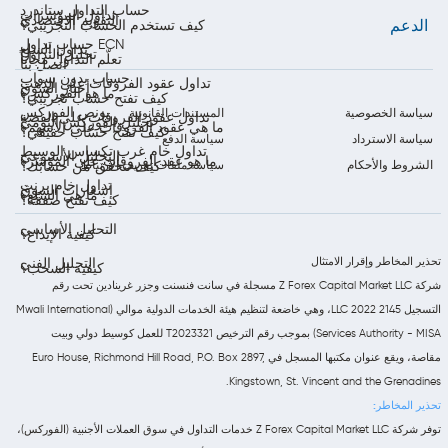
حساب التداول ستاندرد
تداول المؤشرات
التقويم الاقتصادي
الدعم
كيف تستخدم الحساب التجريبي؟
حساب تداول ECN
تداول السلع
تحليل التداول
تعلّم التداول مجاناً
اتصل بنا
حساب بدون سواب
تداول عقود الفروقات على الذهب
أخبار السوق
ما هو الفوركس؟
كيف تفتح حساب تجريبي؟
بونص الفوركس
سياسة الخصوصية
المستندات القانونية
تداول عقود الفروقات على الفضة
تحليل الفوركس اليومي
ما هي عقود الفروقات على الأسهم؟
كيف تفتح حساب حقيقي؟
سياسة الاسترداد
سياسة الدفع
تداول خام غرب تكساس الوسيط
التحليل الأسبوعي
ما هو عقد الفروقات على المؤشر؟
الشروط والأحكام
سياسة ملفات تعريف الارتباط
كيف تتحقق من حسابك؟
تداول خام برنت
إشعارات السوق
ما هي السلع؟
كيف تفتح صفقة؟
التحليل الأساسي
كيفية الإيداع؟
تحذير المخاطر وإقرار الامتثال
التحليل الفني
كيفية السحب؟
شركة Z Forex Capital Market LLC مسجلة في سانت فنسنت وجزر غرينادين تحت رقم
التسجيل 2145 LLC 2022، وهي خاضعة لتنظيم هيئة الخدمات الدولية موالي (Mwali International
Services Authority - MISA) بموجب رقم الترخيص T2023321 للعمل كوسيط دولي وبيت
مقاصة، ويقع عنوان مكتبها المسجل في Euro House, Richmond Hill Road, P.O. Box 2897,
Kingstown, St. Vincent and the Grenadines.
تحذير المخاطر:
توفر شركة Z Forex Capital Market LLC خدمات التداول في سوق العملات الأجنبية (الفوركس)،