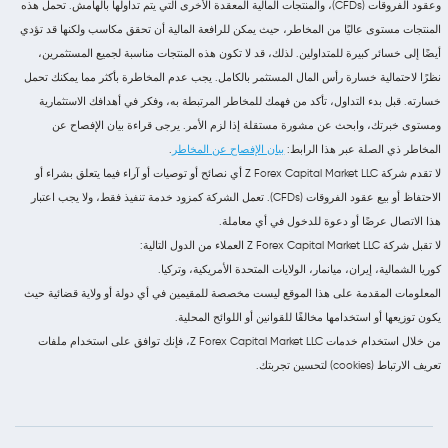
وعقود الفروقات (CFDs)، والمنتجات المالية المعقدة الأخرى التي يتم تداولها بالهامش. تحمل هذه
المنتجات مستوى عاليًا من المخاطر، حيث يمكن للرافعة المالية أن تحقق مكاسب ولكنها قد تؤدي
أيضًا إلى خسائر كبيرة للمتداولين. لذلك، قد لا تكون هذه المنتجات مناسبة لجميع المستثمرين،
نظرًا لاحتمالية خسارة رأس المال المستثمر بالكامل. يجب عدم المخاطرة بأكثر مما يمكنك تحمل
خسارته. قبل بدء التداول، تأكد من فهمك للمخاطر المرتبطة به، وفكر في أهدافك الاستثمارية
ومستوى خبرتك، وابحث عن مشورة مستقلة إذا لزم الأمر. يرجى قراءة بيان الإفصاح عن
المخاطر ذي الصلة عبر هذا الرابط:
بيان الإفصاح عن المخاطر
.
لا تقدم شركة Z Forex Capital Market LLC أي نصائح أو توصيات أو آراء فيما يتعلق بشراء أو
الاحتفاظ أو بيع عقود الفروقات (CFDs). تعمل الشركة كمزود خدمة تنفيذ فقط، ولا يجب اعتبار
هذا الاتصال عرضًا أو دعوة للدخول في أي معاملة.
لا تقبل شركة Z Forex Capital Market LLC العملاء من الدول التالية:
كوريا الشمالية، إيران، ميانمار، الولايات المتحدة الأمريكية، وتركيا.
المعلومات المقدمة على هذا الموقع ليست مخصصة للمقيمين في أي دولة أو ولاية قضائية حيث
يكون توزيعها أو استخدامها مخالفًا للقوانين أو اللوائح المحلية.
من خلال استخدام خدمات Z Forex Capital Market LLC، فإنك توافق على استخدام ملفات
تعريف الارتباط (cookies) لتحسين تجربتك.