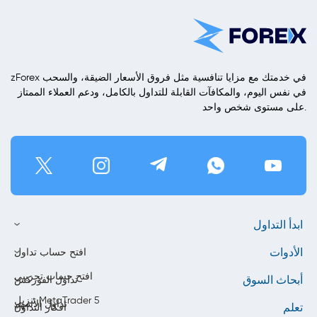
zForex في خدمتك مع مزايا تنافسية مثل فروق الأسعار الضيقة، والسحب
في نفس اليوم، والمكافآت القابلة للتداول بالكامل، ودعم العملاء الممتاز
على مستوى شخص واحد.
ابدأ التداول
الأدوات
افتح حساب تداول
افتح حساب تجريبي
أبحاث السوق
تداول الفوركس
تنزيل MetaTrader 5
تداول الأسهم
تعلم
أفكار التداول