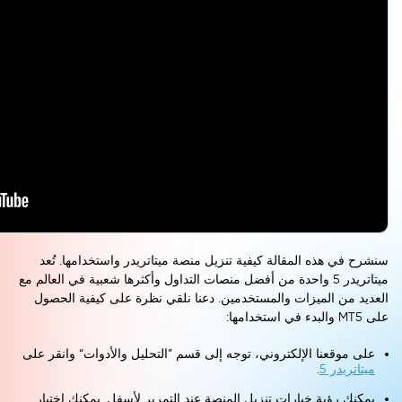
سنشرح في هذه المقالة كيفية تنزيل منصة ميتاتريدر واستخدامها. تُعد
ميتاتريدر 5 واحدة من أفضل منصات التداول وأكثرها شعبية في العالم مع
العديد من الميزات والمستخدمين. دعنا نلقي نظرة على كيفية الحصول
على MT5 والبدء في استخدامها:
على موقعنا الإلكتروني، توجه إلى قسم ”التحليل والأدوات“ وانقر على
ميتاتريدر 5
.
يمكنك رؤية خيارات تنزيل المنصة عند التمرير لأسفل. يمكنك اختيار