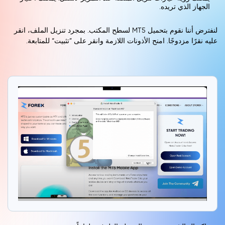
الجهاز الذي تريده.
لنفترض أننا نقوم بتحميل MT5 لسطح المكتب. بمجرد تنزيل الملف، انقر
عليه نقرًا مزدوجًا. امنح الأذونات اللازمة وانقر على ”تثبيت“ للمتابعة.