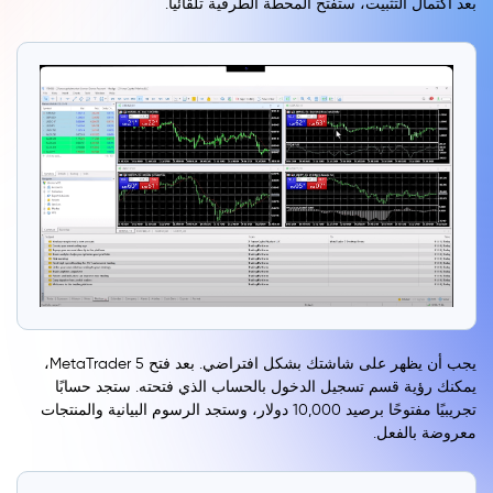
بعد اكتمال التثبيت، ستفتح المحطة الطرفية تلقائياً.
يجب أن يظهر على شاشتك بشكل افتراضي. بعد فتح MetaTrader 5،
يمكنك رؤية قسم تسجيل الدخول بالحساب الذي فتحته. ستجد حسابًا
تجريبيًا مفتوحًا برصيد 10,000 دولار، وستجد الرسوم البيانية والمنتجات
معروضة بالفعل.